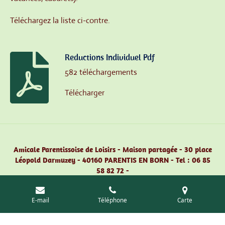
Téléchargez la liste ci-contre.
Reductions Individuel Pdf
582 téléchargements
Télécharger
Amicale Parentissoise de Loisirs - Maison partagée - 30 place
Léopold Darmuzey -
40160 PARENTIS EN BORN -
Tel : 06 85
58 82 72 -
Courriel :
apl40160@gmail.com
site : www.amicale-
parentissoise-de-loisirs.com
E-mail
Téléphone
Carte